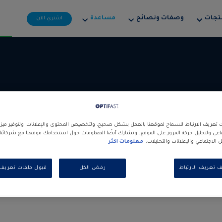
تجات
وصفات ونصائح
مساعدة‎
اشتري الآن
تعريف الارتباط للسماح لموقعنا بالعمل بشكل صحيح، ولتخصيص المحتوى والإعلانات، ولتوفير مي
ماعي ولتحليل حركة المرور على الموقع. ونشارك أيضًا المعلومات حول استخدامك موقعنا مع شركائ
الاجتماعي والإعلانات والتحليلات.
معلومات اكثر
أخصائيو التغذية
المراكز
ف تعريف الارتباط
رفض الكل
قبول ملفات تعريف ا