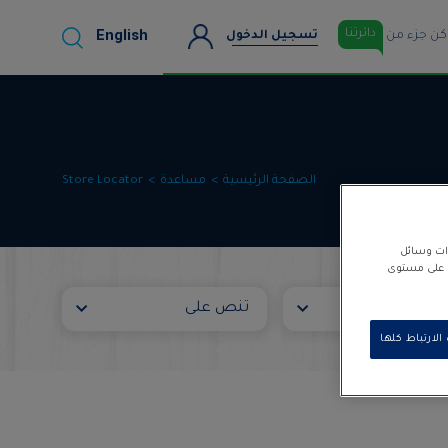
English
دائرتنا
كن جزء من
تسجيل الدخول
الصفحة الرئيسية
مساعدة‎
Store Locator
زات وسائل
نا على مستوى
لارتباط كلها