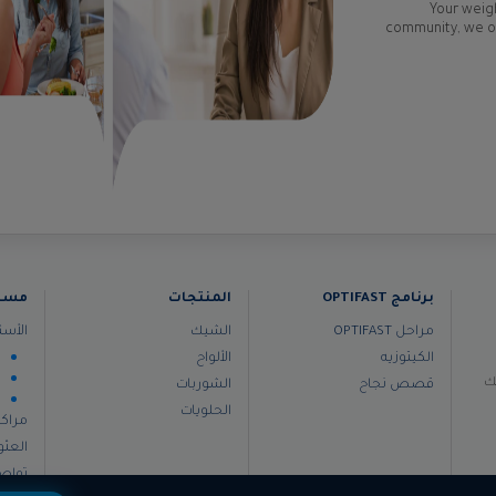
Your weigh
community, we of
برنامج OPTIFAST
المنتجات
مساع
مراحل OPTIFAST
الشيك
الأسئ
d
الكيتوزيه
الألواح
ا
لك
قصص نجاح
الشوربات
ح
الحلويات
مراكز
العثو
تواص