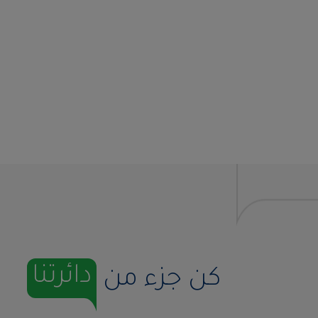
دائرتنا
كن جزء من