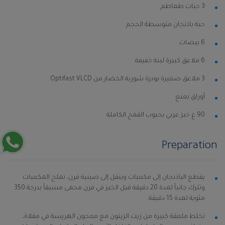
3 حبات طماطم
حبة باذنجان متوسطة الحجم
6 بيضات
6 ملاعق كبيرة لبنة خفيفة
3 ملاعق صغيرة بودرة شوربة الخضار من Optifast VLCD
أوراق نعنع
90 غ خبز عربي بحبوب القمح الكاملة
Preparation
يقطع الباذنجان إلى مكعبات وينقل إلى صينية فرن، تملح المكعبات
وتترك جانباً لمدة 20 دقيقة قبل الخبز في فرن محمى مسبقاً بدرجة 350
مئوية لمدة 15 دقيقة.
تخلط ملعقة كبيرة من زيت الزيتون مع معجون الهريسة في مقلاة،