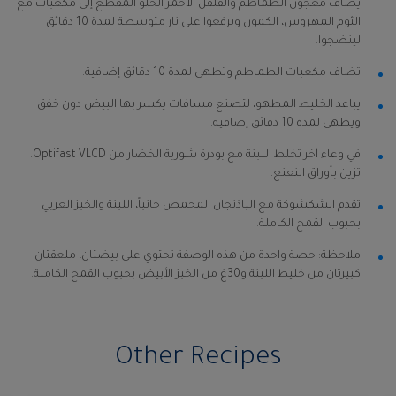
يضاف معجون الطماطم والفلفل الأحمر الحلو المقطع إلى مكعبات مع
الثوم المهروس، الكمون ويرفعوا على نار متوسطة لمدة 10 دقائق
لينضجوا.
تضاف مكعبات الطماطم وتطهى لمدة 10 دقائق إضافية.
يباعد الخليط المطهو، لتصنع مسافات يكسر بها البيض دون خفق
ويطهى لمدة 10 دقائق إضافية.
في وعاء آخر تخلط اللبنة مع بودرة شوربة الخضار من Optifast VLCD.
تزين بأوراق النعنع.
تقدم الشكشوكة مع الباذنجان المحمص جانباً، اللبنة والخبز العربي
بحبوب القمح الكاملة.
ملاحظة: حصة واحدة من هذه الوصفة تحتوي على بيضتان، ملعقتان
كبيرتان من خليط اللبنة و30غ من الخبز الأبيض بحبوب القمح الكاملة.
Other Recipes