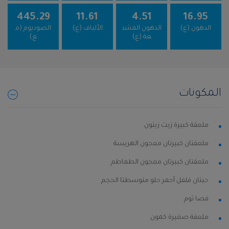
445.29
11.61
4.51
16.95
الدهون (غ)
الدهون المشب
الألياف (غ)
الصوديوم (م
عة (غ)
غ)
المكونات
ملعقة كبيرة زيت زيتون
ملعقتان كبيرتان معجون الهريسة
ملعقتان كبيرتان معجون الطماطم
حبتان فلفل أحمر حلو متوسطتا الحجم
فصا ثوم
ملعقة صغيرة كمون