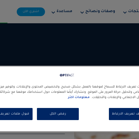
تجات
وصفات ونصائح
مساعدة‎
اشتري الآن
تعريف الارتباط للسماح لموقعنا بالعمل بشكل صحيح، ولتخصيص المحتوى والإعلانات، ولتوفير مي
ماعي ولتحليل حركة المرور على الموقع. ونشارك أيضًا المعلومات حول استخدامك موقعنا مع شركائ
الاجتماعي والإعلانات والتحليلات.
معلومات اكثر
سندويش راب الدج
ف تعريف الارتباط
رفض الكل
قبول ملفات تعريف ا
Breads