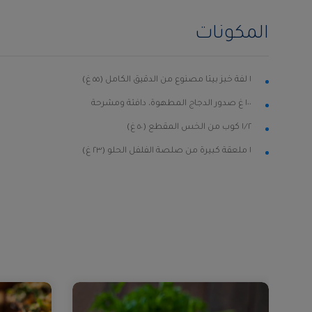
المكونات
١ لفة خبز بيتا مصنوع من الدقيق الكامل (٥٥ غ)
١٠٠ غ صدور الدجاج المطهوة، دافئة ومشرحة
١⁄٢ كوب من الخس المقطع (٥٠ غ)
١ ملعقة كبيرة من صلصة الفلفل الحلو (٢٣ غ)