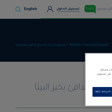
English
دائرتنا
كن جزء من
تسجيل الدخول
الصفحة الرئيسية
Recipes
سندويش راب الدجاج الدافئ بخبز البيتا
زات وسائل
نا على مستوى
اج الدافئ بخبز البيتا
لارتباط كلها