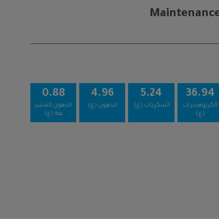
Maintenance ,
0.88
4.96
5.24
36.94
الكربوهيدرات
السكريات (غ)
الدهون (غ)
الدهون المشب
(غ)
عة (غ)