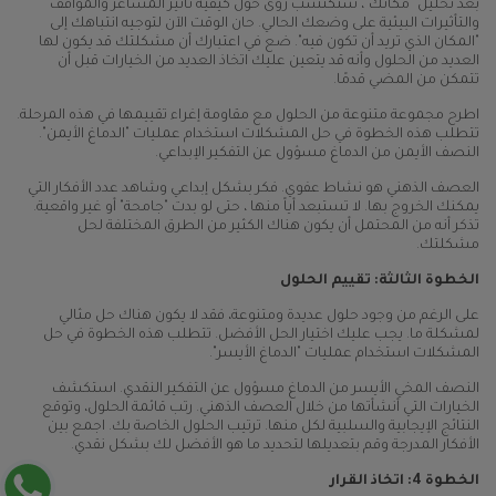
بعد تحليل "مكانك"، ستكتسب رؤى حول كيفية تأثير المشاعر والمواقف
والتأثيرات البيئية على وضعك الحالي. حان الوقت الآن لتوجيه انتباهك إلى
"المكان الذي تريد أن تكون فيه". ضع في اعتبارك أن مشكلتك قد يكون لها
العديد من الحلول وأنه قد يتعين عليك اتخاذ العديد من الخيارات قبل أن
تتمكن من المضي قدمًا.
اطرح مجموعة متنوعة من الحلول مع مقاومة إغراء تقييمها في هذه المرحلة.
تتطلب هذه الخطوة في حل المشكلات استخدام عمليات "الدماغ الأيمن".
النصف الأيمن من الدماغ مسؤول عن التفكير الإبداعي.
العصف الذهني هو نشاط عفوي. فكر بشكل إبداعي وشاهد عدد الأفكار التي
يمكنك الخروج بها. لا تستبعد أياً منها ، حتى لو بدت "جامحة" أو غير واقعية.
تذكر أنه من المحتمل أن يكون هناك الكثير من الطرق المختلفة لحل
مشكلتك.
الخطوة الثالثة: تقييم الحلول
على الرغم من وجود حلول عديدة ومتنوعة، فقد لا يكون هناك حل مثالي
لمشكلة ما. يجب عليك اختيار الحل الأفضل. تتطلب هذه الخطوة في حل
المشكلات استخدام عمليات "الدماغ الأيسر".
النصف المخي الأيسر من الدماغ مسؤول عن التفكير النقدي. استكشف
الخيارات التي أنشأتها من خلال العصف الذهني. رتب قائمة الحلول، وتوقع
النتائج الإيجابية والسلبية لكل منها. ترتيب الحلول الخاصة بك. اجمع بين
الأفكار المدرجة وقم بتعديلها لتحديد ما هو الأفضل لك بشكل نقدي.
الخطوة 4: اتخاذ القرار