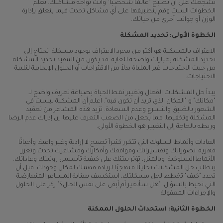
نشجعك على أن تصبح "عالمًا شخصيًا" وأنت تواجه مشاكلك. تعلم
الخطوات الست وقم بتطبيقها على أي مشاكل تحدث فيما يتعلق بإدارة
الوزن أو جوانب أخرى من حياتك.
الخطوة الأولى: تحديد المشكلة
الاعتراف بالمشكلة هو أكثر من مجرد الاعتراف بوجود مشكلة. تحتاج إلى
تحديد المشكلة بعبارات واضحة للغاية. قد يكون من المفيد تحديد المشكلة
من حيث الاحتياجات غير الملباة بدلاً من الاقتراحات أو الحلول الإيجابية لتلبية
الاحتياجات.
يبدأ حل المشكلات الفعال وتغيير نمط الحياة بصياغة تعريف واضح لـ
"مكانك" و "المكان الذي تريد أن تكون فيه". اعلم أن المشكلة ليست في
الشعور بالضيق والتسرع وعدم السعادة. تزيد هذه المشاعر من تعقيد
المشكلة وتخفيها، مما يجعل من الصعب التعرف عليها. إن إدراك عدم الرضا
وربطه بالحاجة إلى التغيير هو الخطوة الأولى.
العادات وأنماط السلوك التي تتكرر كثيراً تصبح لا إرادية وغير واعية، وأحيانًا
قهرية. تصوراتك وتفسيراتك ومواقفك وأفكارك ومشاعرك تحدث وتعزز
الأنماط السلوكية. وبالمثل، تؤثر بيئتك على كيفية تأسيس روتينك وعاداتك.
يتطلب حل المشكلات تحليلًا منهجيًا لزيادة فهمك لمكان وجودك. قبل أن
تحدد "كيف" تخطط لحل مشكلتك، استكشف بعناية المشاعر المتعارضة
التي تحيط بالسؤال، "هل سأتغير أم أبقى على نفس الحال؟" ركز على الحلول
والإجراءات المعقولة.
الخطوة الثانية: استحداث الحلول الممكنة