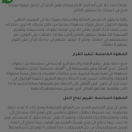
عندما تحدد حلاً على أنه الحل الأكثر إرضاءً، فمن الجيد أن تتخيل كيفية تنفيذه.
ضع في اعتبارك ما سيكون التأثير.
غالبًا ما يكون الدعم من العائلة والأصدقاء مفيدًا جدًا في العصف الذهني
وانتقاد الحلول. اجعل قرارك مجهودًا جماعيًا من خلال إشراك الآخرين. تذكر أنه
يجب عليك اتخاذ القرار؛ يمكن للآخرين توجيه جهودك وتشجيعك وتقديم
المشورة لك فقط. سيكون الناس أكثر دعمًا إذا حافظت على التوازن. قم
بتضمينهم في خطتك، ولكن لا تعتمد عليهم في نجاحك أو أن تلقي اللوم
عليهم لإخفاقك.
الخطوة الخامسة: تنفيذ القرار
ضع خطة عمل. نظّم الأفكار والدعم الذي أوجدته في سلسلة من خطوات
العمل. ضع أهدافًا وقم بتقسيمها إلى "أهداف مصغرة" يمكن تحقيقها
بسهولة في فترة زمنية قصيرة. ضع مكافآت لنفسك وجداول زمنية معقولة
لأهدافك وأفعالك. تصبح هذه الخطة خارطة الطريق لـكيفية الوصول إلى
حيث تريد أن تكون. قبل العمل على الخطة، قم بتقييمها بعناية لتحديد ما إذا
كانت واقعية. هذا هو المكان الذي تفشل فيه معظم الخطط.
الخطوة السادسة: تقييم نجاح الحل
يمكن أن يزيل التحضير العديد من المزالق المحتملة؛ ومع ذلك، لا توجد خطة
مضمونة. عند تنشيط خطتك، انطلق بحماس، لكن توقع أنك ستحتاج إلى
وقت وممارسة لإجراء التعديلات وتنفيذ الحلول. عندما تنزلق، لا تستسلم. قيم
ما حدث. ربما تحتاج إلى منح نفسك المزيد من الوقت. ربما تحتاج إلى إعادة
تعديل إستراتيجيتك في حل المشكلات. ماذا تعلمت؟ توفر كل تجربة وخطأ