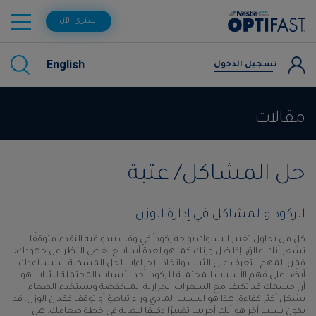
اشتري الآن
English
تسجيل الدخول
مقالات
حل المشاكل/ عتبة
الركود والمشاكل في إدارة الوزن
كل من يحاول تغيير السلوك يواجه ركوداً في وقت يبدو فيه التقدم متوقفًا.
تشعر أنك عالق. إذا ظل وزنك كما هو لعدة أسابيع بغض النظر عن جهودك،
فمن المهم التعرف على الثبات واتخاذ الإجراءات لحل المشكلة. سيساعدك
أيضًا على فهم الأسباب المحتملة للركود. أحد الأسباب المحتملة للثبات هو
أن جسمك قد تكيف مع السعرات الحرارية المنخفضة ويستخدم الطعام
بشكل أكثر كفاءة. هذا هو السبب المادي وراء تباطؤ أو توقف فقدان الوزن. قد
يكون سبب آخر هو أنك أجريت تغييرًا دقيقًا للغاية في خطة طعامك. هل