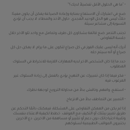
• "ما هي الحلول الأقل تفضيلاً لديك؟"
ضع في اعتبارك أن الاستماع بعناية وإعادة الصياغة يمكن أن يكون مفيدًا.
حلك ليس هو الحل الوحيد المجدي. حاول الأخذ والعطاء. لا يجب أن تؤدي
التسوية إلى مشاعر سيئة.
تجنب التذمر. ضع قائمة بشكاوى كل طرف وتعامل مع واحد تلو الآخر خلال
جلسة التفاوض.
أدرك أنه ليس عليك الفوز في كل صراع لتكون على ما يرام. لا يمكن حل كل
صراع أو أنه سيتم حله.
حدد ما إذا كان الشخص الآخر لديه المهارات اللازمة للانخراط في السلوك
المطلوب.
• فكر فيما إذا كان تعبيرك عن التهيج يؤدي بالفعل إلى زيادة السلوك غير
المرغوب فيه.
• استمع، وافهم، وناقش بدلاً من محاولة الترويج لوجهة نظرك.
• التعبير عن التعاطف بدلاً من الانزعاج.
إذا لم يكن من الممكن التفاوض على المشكلة، فيمكنك دائمًا التحكم عن
طريق تغيير بيئتك أو التكيف مع الموقف. خطط لكيفية الاعتناء بنفسك
وتلبية احتياجاتك دون دعم أو تغيير أو مساهمة من الآخرين. دع الآخرين
يختبرون العواقب الطبيعية لسلوكهم.