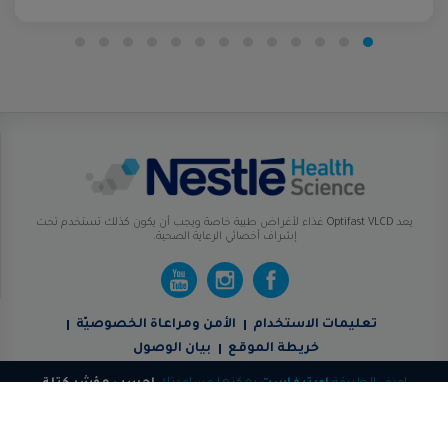
يعد Optifast VLCD غذاء لأغراض طبية خاصة ويجب أن يكون كذلك تستخدم تحت
إشراف أخصائي الرعاية الصحية.
تعليمات الاستخدام
الأمن ومراعاة الخصوصيّة
خريطة الموقع
بيان الوصول
اعرف الطريقة
اوبتيفاست
يمكنها مساعدتك
احسب مؤشر كتلة
الجسم (BMI)!
يذهب