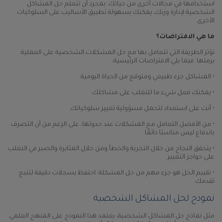
استخدامها في مجالات أخرى من حياتك. بمجرد أن تتعلم حل المشاكل
الشخصية لإدارة وزنك، يمكنك بسهولة تطبيق الأساليب على السلوكيات
الأخرى.
ما هي الافتراضات؟
تؤثر الطريقة التي تتعامل بها مع حل المشكلات الشخصية على العملية
برمتها. فيما يلي الافتراضات الرئيسية:
• المشاكل جزء طبيعي ومتوقع من الحياة اليومية.
• يمكنك فعل شيء ما للتغلب على مشاكلك.
• أنت على استعداد لتحمل مسؤولية تغيير سلوكياتك.
• من الأفضل التعامل مع المشكلات عند حدوثها، على الرغم من أن التصرف
باندفاع ليس مناسبًا دائمًا.
• يتحقق النجاح من خلال التجربة والخطأ ومن خلال المثابرة والصبر في التغلب
على حواجز التغيير.
• تقييم الحل هو جزء مهم من حل المشكلة. احتفظ بسجلات دقيقة لتتبع
تقدمك.
نموذج لحل المشاكل الشخصية
مثل نماذج حل المشاكل الشخصية، يعتمد هذا النموذج على المنهج العلمي.