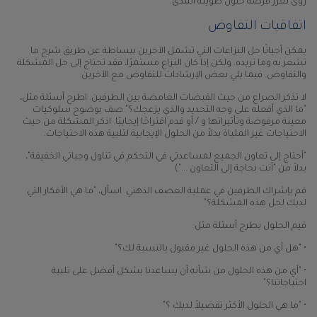
رؤى تعزز فرصة حلول طويلة المدى.
اتفاقيات التفاوض
يمكن أحيانًا حل النزاعات التي تشمل الآخرين ببساطة عن طريق شرح ما
تشعر به وما تريده. ولكن إذا كان النزاع مستمرًا، فقد تحتاج إلى حل المشكلة
والتفاوض. فيما يلي بعض الإرشادات للتفاوض مع الآخرين:
لا تذكر الصراع من حيث القبضات الغامضة بين الطرفين. اطرح أسئلة مثل،
"ما الذي أفعله على وجه التحديد والذي يزعجك؟" صف بوضوح سلوكيات
معينة مرفوضة وتأثيراتها و / أو قدم اقتراحًا إيجابيًا. اذكر المشكلة من حيث
الاحتياجات غير الملباة بدلاً من الحلول الإيجابية لتلبية هذه الاحتياجات.
"أحتاج إلى تعاون الجميع لمساعدتي في التحكم في تناول وجباتي الخفيفة"،
بدلاً من "أنت بحاجة إلى التعاون ...")
قم بإشراك الطرفين في عملية العصف الذهني. اسأل، "ما هي الأفكار التي
لديك لحل هذه المشكلة؟"
قيم الحلول بطرح أسئلة مثل:
• "هل أي من هذه الحلول غير مقبول بالنسبة لك؟"
• "أي من هذه الحلول من شأنه أن يساعدنا بشكل أفضل على تلبية
احتياجاتنا؟"
• "ما هي الحلول الأكثر تفضيلاً لديك ؟"