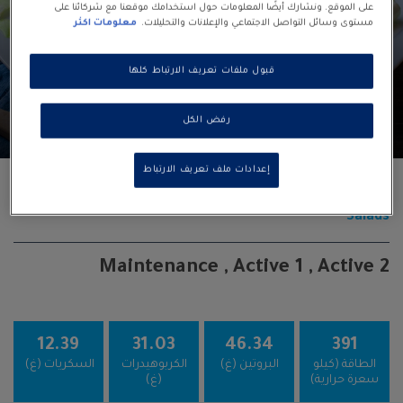
على الموقع. ونشارك أيضًا المعلومات حول استخدامك موقعنا مع شركائنا على
مستوى وسائل التواصل الاجتماعي والإعلانات والتحليلات.
معلومات اكثر
قبول ملفات تعريف الارتباط كلها
1
5
30
رفض الكل
servings
minutes
minutes
إعدادات ملف تعريف الارتباط
طريقة عمل سلطة سيزر
Salads
Maintenance , Active 1 , Active 2
12.39
31.03
46.34
391
الطاقة (كيلو
البروتين (غ)
الكربوهيدرات
السكريات (غ)
سعرة حرارية)
(غ)