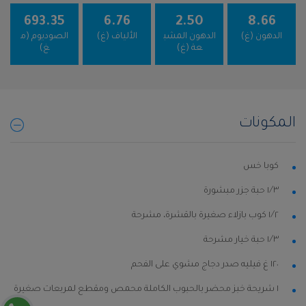
693.35
6.76
2.50
8.66
الدهون (غ)
الدهون المشب
الألياف (غ)
الصوديوم (م
عة (غ)
غ)
المكونات
كوبا خس
١⁄٣ حبة جزر مبشورة
١⁄٢ كوب بازلاء صغيرة بالقشرة، مشرحة
١⁄٣ حبة خيار مشرحة
١٢٠ غ فيليه صدر دجاج مشوي على الفحم
١ شريحة خبز محضر بالحبوب الكاملة محمص ومقطع لمربعات صغيرة