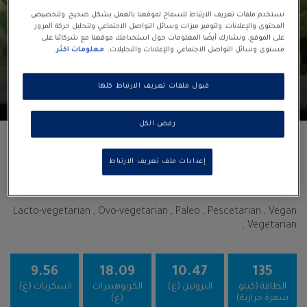
نستخدم ملفات تعريف الارتباط للسماح لموقعنا بالعمل بشكل صحيح، ولتخصيص
المحتوى والإعلانات، ولتوفير ميزات وسائل التواصل الاجتماعي ولتحليل حركة المرور
على الموقع. ونشارك أيضًا المعلومات حول استخدامك موقعنا مع شركائنا على
مستوى وسائل التواصل الاجتماعي والإعلانات والتحليلات.
معلومات اكثر
4
30
10
قبول ملفات تعريف الارتباط كلها
servings
minutes
minutes
رفض الكل
سلطة الفطر المنقوع
إعدادات ملف تعريف الارتباط
Salads
Lacto-vegetarian , Ovo-vegetarian , Paleo , Pescetarian , Vegan
, Vegetarian
9.56
18.09
10.47
135
الطاقة (كيلو
البروتين (غ)
الكربوهيدرات
السكريات (غ)
سعرة حرارية)
(غ)