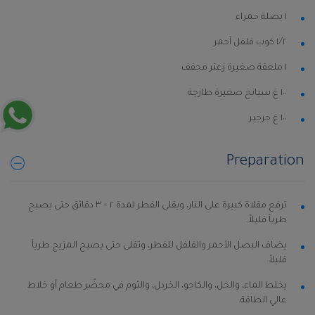
١ بصلة حمراء
١⁄٢ كوب فلفل أحمر
١ ملعقة صغيرة زعتر مجفف
١٠٠ غ سبانخ صغيرة طازجة
١٠٠ غ جرجير
Preparation
ترفع مقلاة كبيرة على النار، ويقلى الفطر لمدة ٢ – ٣ دقائق حتى يصبح
طرياً قليلاً.
يضاف البصل الأحمر والفلفل للفطر، وتقلى حتى يصبح المزيج طرياً
قليلاً.
يخلط الماء، والخل، والكاجو، الخردل، والثوم في محضّر طعام أو خلاط
عالي الطاقة.