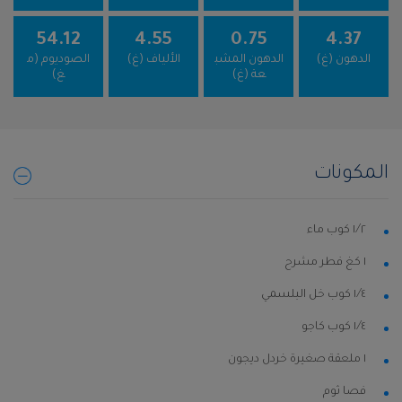
54.12
4.55
0.75
4.37
الدهون (غ)
الدهون المشب
الألياف (غ)
الصوديوم (م
عة (غ)
غ)
المكونات
١⁄٢ كوب ماء
١ كغ فطر مشرح
١⁄٤ كوب خل البلسمي
١⁄٤ كوب كاجو
١ ملعقة صغيرة خردل ديجون
فصا ثوم